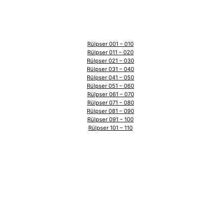
Rülpser 001 – 010
Rülpser 011 – 020
Rülpser 021 – 030
Rülpser 031 – 040
Rülpser 041 – 050
Rülpser 051 – 060
Rülpser 061 – 070
Rülpser 071 – 080
Rülpser 081 – 090
Rülpser 091 – 100
Rülpser 101 – 110