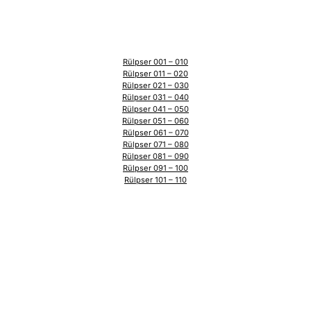
Rülpser 001 – 010
Rülpser 011 – 020
Rülpser 021 – 030
Rülpser 031 – 040
Rülpser 041 – 050
Rülpser 051 – 060
Rülpser 061 – 070
Rülpser 071 – 080
Rülpser 081 – 090
Rülpser 091 – 100
Rülpser 101 – 110