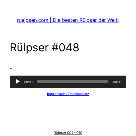
Zum
Inhalt
ruelpsen.com | Die besten Rülpser der Welt!
springen
Rülpser #048
…
Audio-
00:00
00:00
Player
Impressum / Datenschutz
Rülpser 001 – 010