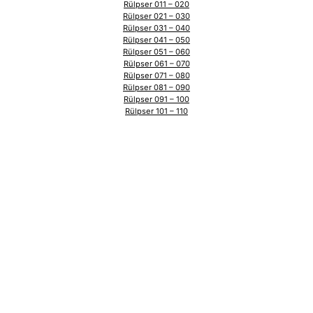
Rülpser 011 – 020
Rülpser 021 – 030
Rülpser 031 – 040
Rülpser 041 – 050
Rülpser 051 – 060
Rülpser 061 – 070
Rülpser 071 – 080
Rülpser 081 – 090
Rülpser 091 – 100
Rülpser 101 – 110