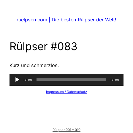
Zum
Inhalt
ruelpsen.com | Die besten Rülpser der Welt!
springen
Rülpser #083
Kurz und schmerzlos.
Audio-
00:00
00:00
Player
Impressum / Datenschutz
Rülpser 001 – 010