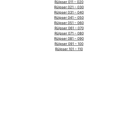
Rülpser 011 – 020
Rülpser 021 – 030
Rülpser 031 – 040
Rülpser 041 – 050
Rülpser 051 – 060
Rülpser 061 – 070
Rülpser 071 – 080
Rülpser 081 – 090
Rülpser 091 – 100
Rülpser 101 – 110